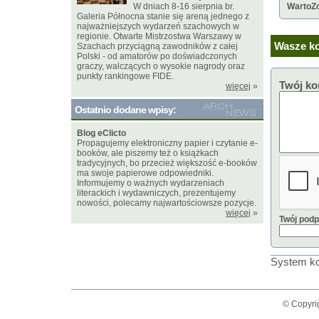
W dniach 8-16 sierpnia br.
WartoZ
Galeria Północna stanie się areną jednego z
najważniejszych wydarzeń szachowych w
regionie. Otwarte Mistrzostwa Warszawy w
Wasze ko
Szachach przyciągną zawodników z całej
Polski - od amatorów po doświadczonych
graczy, walczących o wysokie nagrody oraz
punkty rankingowe FIDE.
Twój ko
więcej
»
Ostatnio dodane wpisy:
Blog eClicto
Propagujemy elektroniczny papier i czytanie e-
booków, ale piszemy też o książkach
tradycyjnych, bo przecież większość e-booków
ma swoje papierowe odpowiedniki.
Informujemy o ważnych wydarzeniach
literackich i wydawniczych, prezentujemy
nowości, polecamy najwartościowsze pozycje.
więcej
»
Twój podp
System ko
© Copyrig