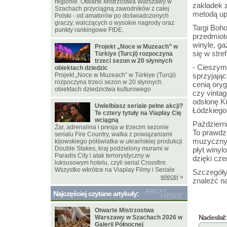
regionie. Otwarte Mistrzostwa Warszawy w
zakładek 
Szachach przyciągną zawodników z całej
metodą up
Polski - od amatorów po doświadczonych
graczy, walczących o wysokie nagrody oraz
Targi Boho
punkty rankingowe FIDE.
przedmiotó
winyle, g
Projekt „Noce w Muzeach” w
się w str
Türkiye (Turcji) rozpoczyna
trzeci sezon w 20 słynnych
- Cieszym
obiektach dziedzic
Projekt „Noce w Muzeach” w Türkiye (Turcji)
sprzyjają
rozpoczyna trzeci sezon w 20 słynnych
cenią oryg
obiektach dziedzictwa kulturowego
czy vintag
odsłonę K
Uwielbiasz seriale pełne akcji?
Łódzkiego
Te cztery tytuły na Viaplay Cię
wciągną
Październ
Żar, adrenalina i presja w trzecim sezonie
To prawdz
serialu Fire Country, walka z powiązaniami
muzycznyc
kijowskiego półświatka w ukraińskiej produkcji
Double Stakes, kraj podzielony murami w
płyt winy
Paradis City i atak terrorystyczny w
dzięki cze
luksusowym hotelu, czyli serial Crossfire.
Wszystko wkrótce na Viaplay Filmy i Seriale
Szczegóły
więcej
»
znaleźć n
Najczęściej czytane artykuły:
Otwarte Mistrzostwa
Nadesłał:
Warszawy w Szachach 2026 w
Galerii Północnej