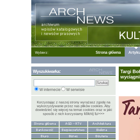
Strona główna
Artyku
Wybierz:
Wyszukiwarka:
Targi Bo
wyciągni
W internecie
W serwisie
Korzystając z naszej strony wyrażasz zgodę na
wykorzystywanie przez nas plików cookies. Aby
dowiedzieć się więcej na temat cookies oraz w jaki
kliknij tu>>>
sposób z nich korzystamy